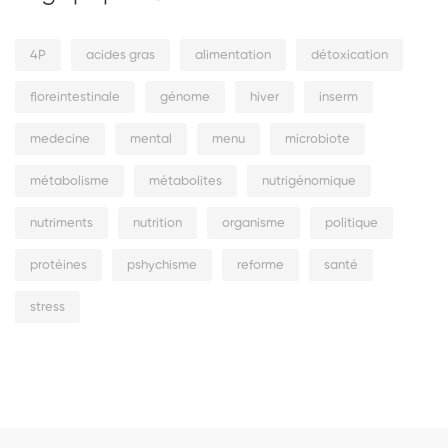
4P
acides gras
alimentation
détoxication
floreintestinale
génome
hiver
inserm
medecine
mental
menu
microbiote
métabolisme
métabolites
nutrigénomique
nutriments
nutrition
organisme
politique
protéines
pshychisme
reforme
santé
stress