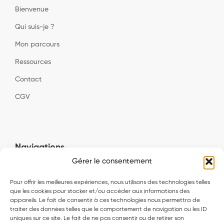
Bienvenue
Qui suis-je ?
Mon parcours
Ressources
Contact
CGV
Navigations
Gérer le consentement
Biologie de la performance et du leadership
Pour offrir les meilleures expériences, nous utilisons des technologies telles
Excellence économique et santé innovante
que les cookies pour stocker et/ou accéder aux informations des
appareils. Le fait de consentir à ces technologies nous permettra de
Alliances stratégiques et partenariats socio-économiques
traiter des données telles que le comportement de navigation ou les ID
uniques sur ce site. Le fait de ne pas consentir ou de retirer son
Gouvernance et performance extra-financières