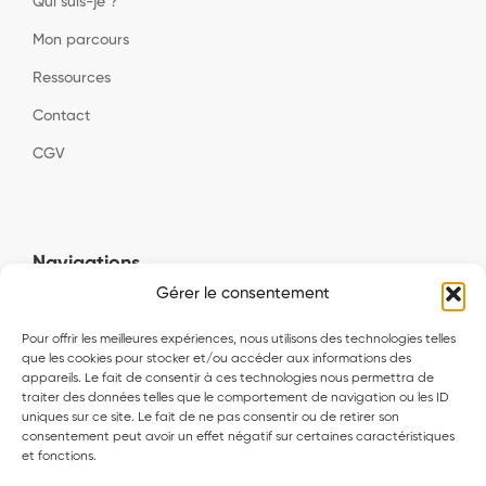
Qui suis-je ?
Mon parcours
Ressources
Contact
CGV
Navigations
Gérer le consentement
Biologie de la performance et du leadership
Pour offrir les meilleures expériences, nous utilisons des technologies telles
Excellence économique et santé innovante
que les cookies pour stocker et/ou accéder aux informations des
appareils. Le fait de consentir à ces technologies nous permettra de
Alliances stratégiques et partenariats socio-économiques
traiter des données telles que le comportement de navigation ou les ID
uniques sur ce site. Le fait de ne pas consentir ou de retirer son
Gouvernance et performance extra-financières
consentement peut avoir un effet négatif sur certaines caractéristiques
et fonctions.
Accomplissement biologique intégral personnalisé