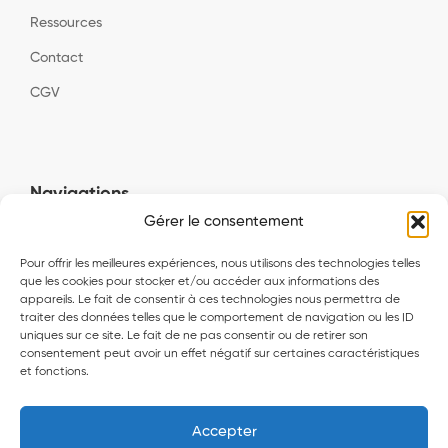
Ressources
Contact
CGV
Navigations
Gérer le consentement
Biologie de la performance et du leadership
Pour offrir les meilleures expériences, nous utilisons des technologies telles
Excellence économique et santé innovante
que les cookies pour stocker et/ou accéder aux informations des
appareils. Le fait de consentir à ces technologies nous permettra de
Alliances stratégiques et partenariats socio-économiques
traiter des données telles que le comportement de navigation ou les ID
uniques sur ce site. Le fait de ne pas consentir ou de retirer son
Gouvernance et performance extra-financières
consentement peut avoir un effet négatif sur certaines caractéristiques
et fonctions.
Accomplissement biologique intégral personnalisé
Accepter